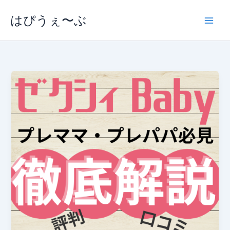
内
はぴうぇ〜ぶ
容
を
ス
キ
ッ
プ