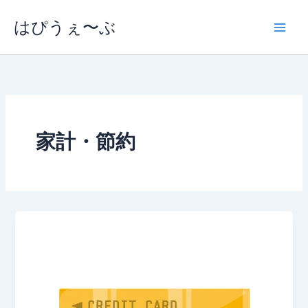
内
はぴうぇ〜ぶ
容
を
ス
キ
ッ
プ
家計・節約