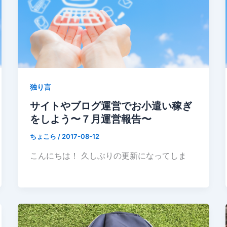
独り言
サイトやブログ運営でお小遣い稼ぎ
をしよう〜７月運営報告〜
ちょこら
/
2017-08-12
こんにちは！ 久しぶりの更新になってしま