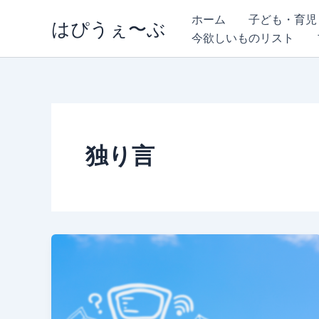
内
ホーム
子ども・育児
はぴうぇ〜ぶ
容
今欲しいものリスト
を
ス
キ
ッ
プ
独り言