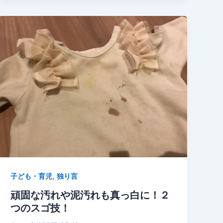
,
子ども・育児
独り言
頑固な汚れや泥汚れも真っ白に！２
つのスゴ技！