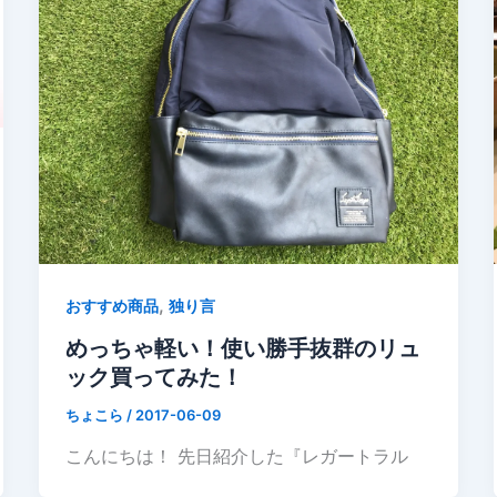
,
おすすめ商品
独り言
めっちゃ軽い！使い勝手抜群のリュ
ック買ってみた！
ちょこら
/
2017-06-09
こんにちは！ 先日紹介した『レガートラル