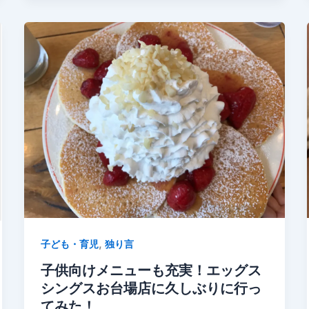
,
子ども・育児
独り言
子供向けメニューも充実！エッグス
シングスお台場店に久しぶりに行っ
てみた！