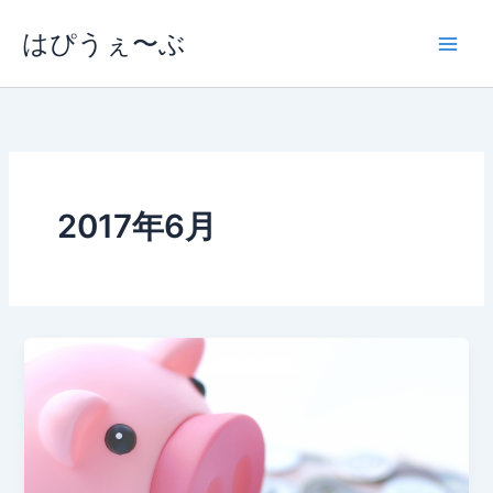
内
はぴうぇ〜ぶ
容
を
ス
キ
ッ
プ
2017年6月