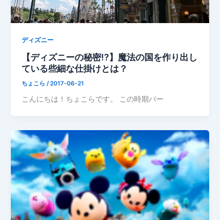
ディズニー
【ディズニーの秘密!?】魔法の国を作り出し
ている些細な仕掛けとは？
ちょこら
/
2017-06-21
こんにちは！ちょこらです。 この時期パー