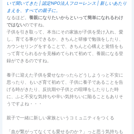
いて聞いてきた | 認定NPO法人フローレンス | 新しいあたり
まえを、すべての親子に。
なるほど。
養親になりたいからといって簡単になれるわけ
ではない
のですね。
子供を引き取って、本当にその家族が子供を受け入れ、愛
し、育てる事ができるか、きちんと研修で勉強をしたり、
カウンセリングをすることで、きちんと心構えと覚悟をも
って育てられるかを見極めてられて初めて、養親になる登
録ができるのですね。
養子に迎えた子供を愛せなかったらどうしようっと不安に
思ったり、もいざ育て初めて、子供に養子であることを告
げる時がきたり、反抗期や子供との喧嘩をしたりした時
に、ふと不安な気持ちや辛い気持ちいに陥ることもありそ
うですよね・・・
親子で一緒に新しい家族というコミュニティをつくる
「血が繋がってなくても愛せるのか？」っと思う気持ちも