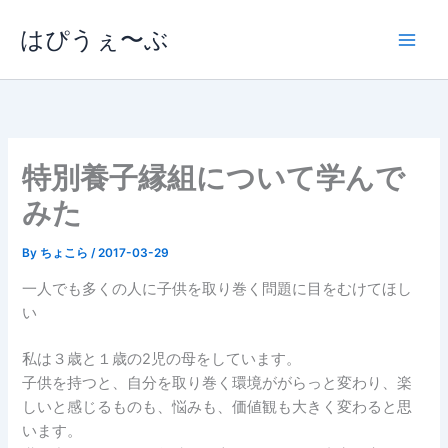
内
はぴうぇ〜ぶ
容
を
ス
キ
ッ
プ
特別養子縁組について学んで
みた
By
ちょこら
/
2017-03-29
一人でも多くの人に子供を取り巻く問題に目をむけてほし
い
私は３歳と１歳の2児の母をしています。
子供を持つと、自分を取り巻く環境ががらっと変わり、楽
しいと感じるものも、悩みも、価値観も大きく変わると思
います。