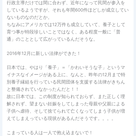
行政主導だけでは間に合わず、近年になって民間が参入を
しているようですが、それも年間600件ほどしが成立してい
ないものなのだとか。
ちなみに
アメリカでは12万件も成立していて、養子として
育つ事が特段珍しいことではなく、ある程度一般に「普
通」のこととして広がっている
んだそうな。
2016年12月に新しい法律ができた！
日本では、やはり「養子」＝「かわいそうな子」というマ
イナスなイメージがある上に、なんと、昨年の12月まで特
別養子縁組を行っている民間団体を支援する法律がきちん
と整備されていなかったんだと！！
故に日本では、この制度が知られておらず、また正しく理
解されず、望まない妊娠をしてしまった母親や父親による
子供へ虐待、そして捨てられて亡くなってしまう子供が増
えてしまえっている現状があるんだそうです。。。。
こまっている人は一人で抱え込まないで！