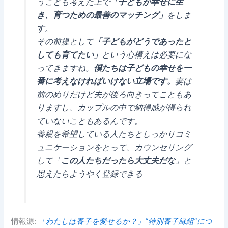
うことも考えた上で
「子どもが幸せに生
き、育つための最善のマッチング」
をしま
す。
その前提として
「子どもがどうであったと
しても育てたい」
という心構えは必要にな
ってきますね。
僕たちは子どもの幸せを一
番に考えなければいけない立場です。
妻は
前のめりだけど夫が後ろ向きってこともあ
りますし、カップルの中で納得感が得られ
ていないこともあるんです。
養親を希望している人たちとしっかりコミ
ュニケーションをとって、カウンセリング
して「
この人たちだったら大丈夫だな
」と
思えたらようやく登録できる
情報源:
「わたしは養子を愛せるか？」”特別養子縁組”につ