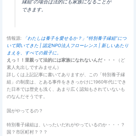
縁組”の場合は法的にも家族になることが
できます。
情報源:
「わたしは養子を愛せるか？」”特別養子縁組”につ
いて聞いてきた | 認定NPO法人フローレンス | 新しいあたり
まえを、すべての親子に。
えっ！！里親って法的には家族になれないんだ・・・
（ど
素人丸出しですみません）
詳しくは上記記事に書いてありますが、この「特別養子縁
組」の制度は、とある事件をききっかけに1960年代にでき
た日本では歴史も浅く、あまり広く認知もされていないも
のなんだそうです。
国がやってるの？
特別養子縁組は、いったいだれがやっているのか・・・？
国？市区町村？？？