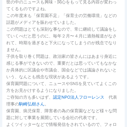
世の中のニュースも興味・関心をもって見る内容が変わっ
てくるものですよね。
この年度末も「保育園不足」「保育士の労働環境」などの
話題がメディアを賑わせていました。
この問題はとても深刻な事なので、常に継続して議論をし
ていくべだと思うのに、毎年２月〜４月に過熱報道がなさ
れて、時期を過ぎると下火になってしまうのが残念でなり
ません。
子供を取り巻く問題は、政治家の皆さんにはあまり身近に
感じる事ができないので、重要だとは思っていてもなかな
か具体的に区議会や市議会、国会などでは議論されないと
いう、なんとも残念な現状があるようです。
保育園問題について、ニュースやSNSを見ていてよくこの
方をお見かけするようになりました。
ご存知の方も多いはず、
認定NPO法人フローレンス
代表
理事の
駒崎弘樹さん
。
保育園、病児保育、障害者の為の保育園などなど様々な問
題に対して事業を展開している会社の代表です。
よくツイッターなどで情報発信をされているので、フォロ