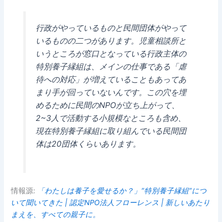
行政がやっているものと民間団体がやって
いるものの二つがあります。児童相談所と
いうところが窓口となっている行政主体の
特別養子縁組は、メインの仕事である「虐
待への対応」が増えていることもあってあ
まり手が回っていないんです。この穴を埋
めるために民間のNPOが立ち上がって、
2~3人で活動する小規模なところも含め、
現在特別養子縁組に取り組んでいる民間団
体は20団体くらいあります。
情報源:
「わたしは養子を愛せるか？」”特別養子縁組”につ
いて聞いてきた | 認定NPO法人フローレンス | 新しいあたり
まえを、すべての親子に。