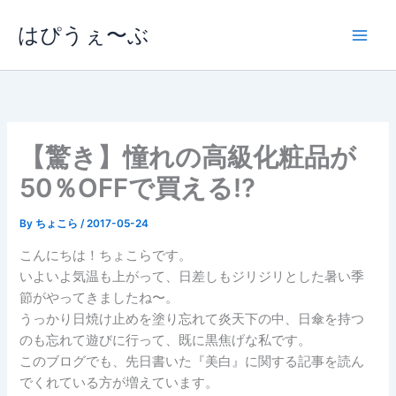
内
はぴうぇ〜ぶ
容
を
ス
キ
ッ
プ
【驚き】憧れの高級化粧品が
50％OFFで買える!?
By
ちょこら
/
2017-05-24
こんにちは！ちょこらです。
いよいよ気温も上がって、日差しもジリジリとした暑い季
節がやってきましたね〜。
うっかり日焼け止めを塗り忘れて炎天下の中、日傘を持つ
のも忘れて遊びに行って、既に黒焦げな私です。
このブログでも、先日書いた『美白』に関する記事を読ん
でくれている方が増えています。