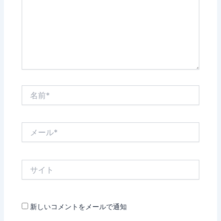
力…
名
前
*
メ
ー
ル
*
サ
イ
ト
新しいコメントをメールで通知