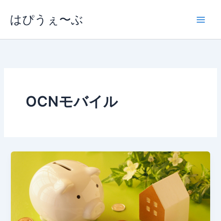
内
はぴうぇ〜ぶ
容
を
ス
キ
ッ
プ
OCNモバイル