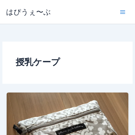
内
はぴうぇ〜ぶ
容
を
ス
キ
ッ
プ
授乳ケープ